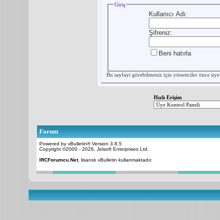
Giriş
Kullanıcı Adı:
Şifreniz:
Beni hatırla
Bu sayfayi görebilmeniz için yöneticiler önce
üye
Hızlı Erişim
Forum
Powered by vBulletin® Version 3.8.5
Copyright ©2000 - 2026, Jelsoft Enterprises Ltd.
IRCForumcu.Net
, lisanslı vBulletin kullanmaktadır.