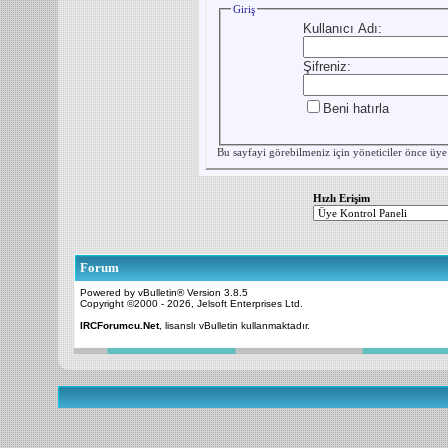
Giriş
Kullanıcı Adı:
Şifreniz:
Beni hatırla
Bu sayfayi görebilmeniz için yöneticiler önce
üye
Hızlı Erişim
Forum
Powered by vBulletin® Version 3.8.5
Copyright ©2000 - 2026, Jelsoft Enterprises Ltd.
IRCForumcu.Net
, lisanslı vBulletin kullanmaktadır.