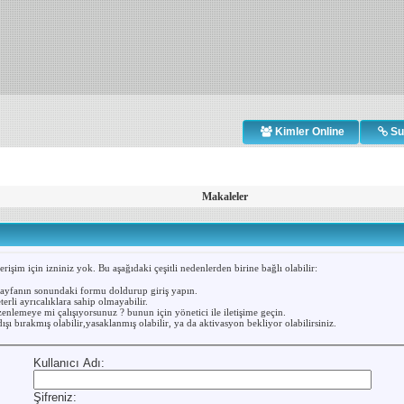
Kimler Online
Su
Makaleler
işim için izniniz yok. Bu aşağıdaki çeşitli nedenlerden birine bağlı olabilir:
sayfanın sonundaki formu doldurup giriş yapın.
erli ayrıcalıklara sahip olmayabilir.
enlemeye mi çalışıyorsunuz ? bunun için yönetici ile iletişime geçin.
ışı bırakmış olabilir,yasaklanmış olabilir, ya da aktivasyon bekliyor olabilirsiniz.
Kullanıcı Adı:
Şifreniz: