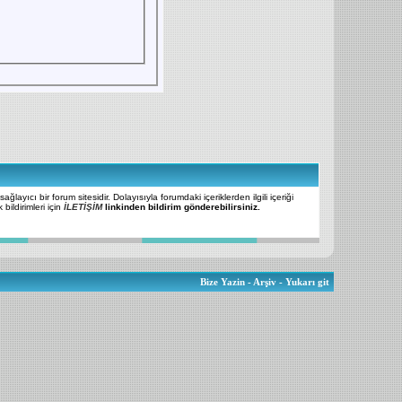
ğlayıcı bir forum sitesidir. Dolayısıyla forumdaki içeriklerden ilgili içeriği
bildirimleri için
İLETİŞİM
linkinden bildirim gönderebilirsiniz.
Bize Yazin
-
Arşiv
-
Yukarı git