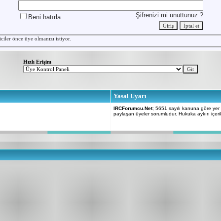
Şifrenizi mi unuttunuz ?
Beni hatırla
iciler önce
üye
olmanızı istiyor.
Hızlı Erişim
Yasal Uyarı
IRCForumcu.Net
; 5651 sayılı kanuna göre yer sa
paylaşan üyeler sorumludur. Hukuka aykırı içerik 