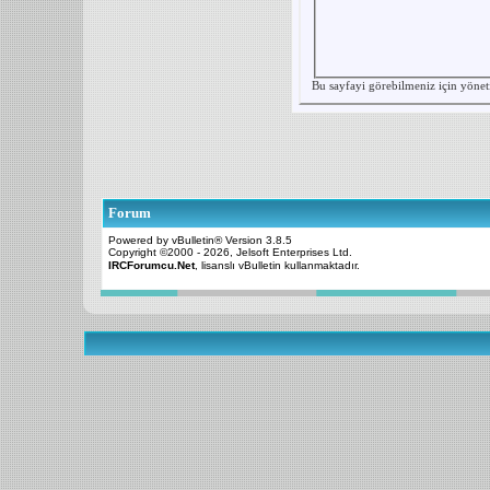
Bu sayfayi görebilmeniz için yönet
Forum
Powered by vBulletin® Version 3.8.5
Copyright ©2000 - 2026, Jelsoft Enterprises Ltd.
IRCForumcu.Net
, lisanslı vBulletin kullanmaktadır.