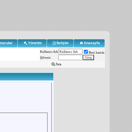
nucular
Yönetim
İletişim
Anasayfa
Kullanıcı Adı
Beni hatırla
Şifreniz
Ara