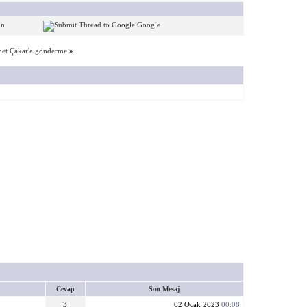
on
Google
hmet Çakar'a gönderme
»
Cevap
Son Mesaj
3
02 Ocak 2023
00:08