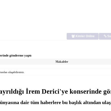
Kimler Online
Su
serinde gönderme yaptı
Makaleler
ından ulaşabilirsiniz.
ayrıldığı İrem Derici'ye konserinde g
nyasına dair tüm haberlere bu başlık altından ulaşa