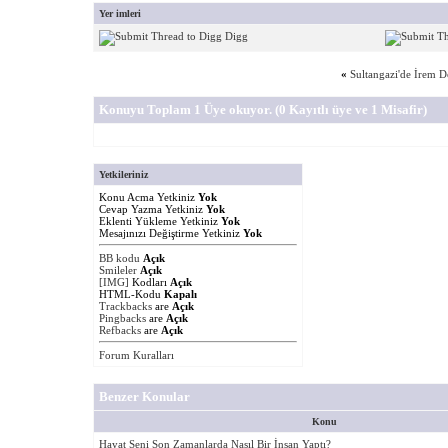
Yer imleri
Digg
«
Sultangazi'de İrem D
Konuyu Toplam 1 Üye okuyor.
(0 Kayıtlı üye ve 1 Misafir)
Yetkileriniz
Konu Acma Yetkiniz
Yok
Cevap Yazma Yetkiniz
Yok
Eklenti Yükleme Yetkiniz
Yok
Mesajınızı Değiştirme Yetkiniz
Yok
BB kodu
Açık
Smileler
Açık
[IMG]
Kodları
Açık
HTML-Kodu
Kapalı
Trackbacks
are
Açık
Pingbacks
are
Açık
Refbacks
are
Açık
Forum Kuralları
Benzer Konular
Konu
Hayat Seni Son Zamanlarda Nasıl Bir İnsan Yaptı?