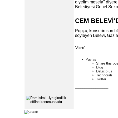
diyelim mesela" diyerek
Belediyesi Genel Sekre
CEM BELEVİ'
Popçu, konserin son bö
söyleyen Belevi, Gazia
''Alıntı''
Paylaş
Share this pos
Digg
Del.icio.us
Technorati
Twitter
__________________