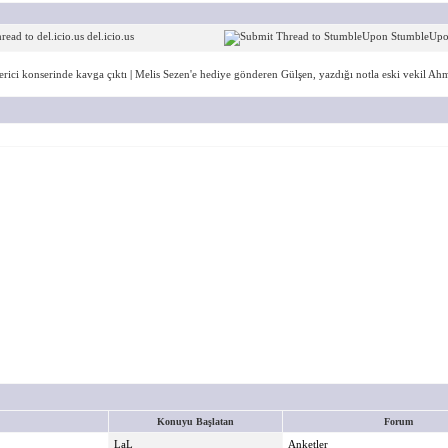
del.icio.us
StumbleUp
erici konserinde kavga çıktı
|
Melis Sezen'e hediye gönderen Gülşen, yazdığı notla eski vekil A
Konuyu Başlatan
Forum
LaL
Anketler