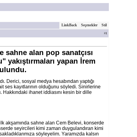
LinkBack
Seçenekler
Stil
#
1
e sahne alan pop sanatçısı
" yakıştırmaları yapan İrem
bulundu.
ırdı. Derici, sosyal medya hesabından yaptığı
it ses kayıtlarının olduğunu söyledi. Sinirlerine
ı. Hakkındaki ihanet iddiasını kesin bir dille
n ilk akşamında sahne alan Cem Belevi, konserde
onserde seyircileri kimi zaman duygulandıran kimi
sakladıklarımıza söyleyelim. Yaramızda kalsın