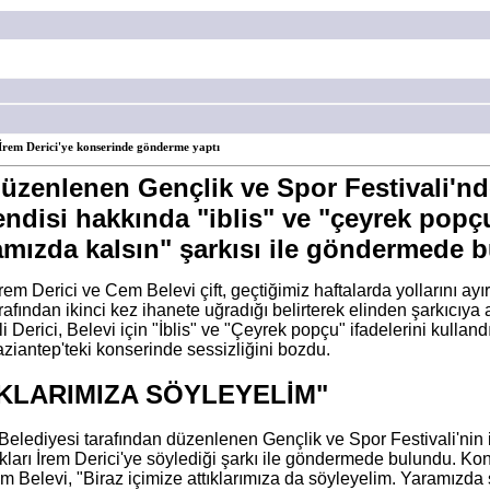
 İrem Derici'ye konserinde gönderme yaptı
düzenlenen Gençlik ve Spor Festivali'nd
ndisi hakkında "iblis" ve "çeyrek popçu
amızda kalsın" şarkısı ile göndermede 
İrem Derici ve Cem Belevi çift, geçtiğimiz haftalarda yollarını ay
afından ikinci kez ihanete uğradığı belirterek elinden şarkıcıya a
i Derici, Belevi için "İblis" ve "Çeyrek popçu" ifadelerini kulland
ziantep'teki konserinde sessizliğini bozdu.
IKLARIMIZA SÖYLEYELİM"
elediyesi tarafından düzenlenen Gençlik ve Spor Festivali'ni
ldıkları İrem Derici'ye söylediği şarkı ile göndermede bulundu. K
 Belevi, "Biraz içimize attıklarımıza da söyleyelim. Yaramızda 