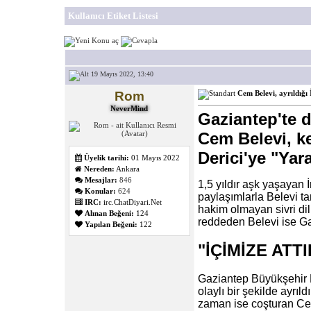
Kullanıcı Etiket Listesi
19 Mayıs 2022, 13:40
Rom
Cem Belevi, ayrıldığı
NeverMind
Gaziantep'te 
Cem Belevi, ke
Derici'ye "Yar
Üyelik tarihi:
01 Mayıs 2022
Nereden:
Ankara
Mesajlar:
846
1,5 yıldır aşk yaşayan 
Konular:
624
paylaşımlarla Belevi tar
IRC:
irc.ChatDiyari.Net
hakim olmayan sivri dill
Alınan Beğeni:
124
reddeden Belevi ise Ga
Yapılan Beğeni:
122
"İÇİMİZE ATT
Gaziantep Büyükşehir B
olaylı bir şekilde ayrı
zaman ise coşturan Cem