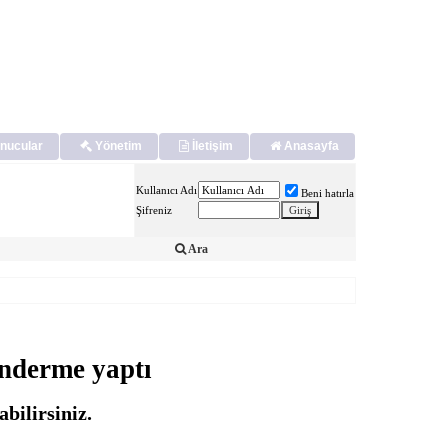
nucular
Yönetim
İletişim
Anasayfa
Kullanıcı Adı
Beni hatırla
Şifreniz
Ara
önderme yaptı
bilirsiniz.