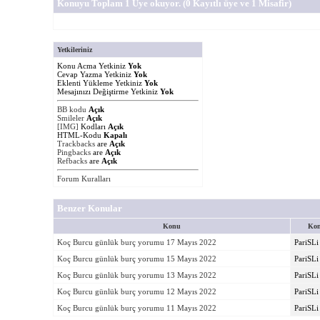
Konuyu Toplam 1 Üye okuyor.
(0 Kayıtlı üye ve 1 Misafir)
Yetkileriniz
Konu Acma Yetkiniz
Yok
Cevap Yazma Yetkiniz
Yok
Eklenti Yükleme Yetkiniz
Yok
Mesajınızı Değiştirme Yetkiniz
Yok
BB kodu
Açık
Smileler
Açık
[IMG]
Kodları
Açık
HTML-Kodu
Kapalı
Trackbacks
are
Açık
Pingbacks
are
Açık
Refbacks
are
Açık
Forum Kuralları
Benzer Konular
Konu
Kon
Koç Burcu günlük burç yorumu 17 Mayıs 2022
PariSLi
Koç Burcu günlük burç yorumu 15 Mayıs 2022
PariSLi
Koç Burcu günlük burç yorumu 13 Mayıs 2022
PariSLi
Koç Burcu günlük burç yorumu 12 Mayıs 2022
PariSLi
Koç Burcu günlük burç yorumu 11 Mayıs 2022
PariSLi