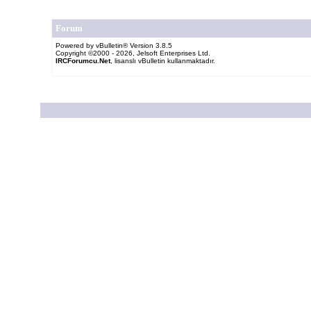
Forum
Powered by vBulletin® Version 3.8.5
Copyright ©2000 - 2026, Jelsoft Enterprises Ltd.
IRCForumcu.Net
, lisanslı vBulletin kullanmaktadır.