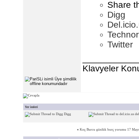
Share t
Digg
Del.icio
Technor
Twitter
___________
Klavyeler Kon
Yer imleri
Digg
del
«
Koç Burcu günlük burç yorumu 17 Mayı