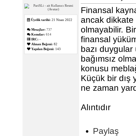
Finansal kayna
ancak dikkate
Üyelik tarihi:
21 Nisan 2022
olmayabilir. B
Mesajlar:
737
Konular:
614
finansal yüküml
IRC:
-
Alınan Beğeni:
82
bazı duygular 
Yapılan Beğeni:
143
bağımsız olmak
konusu meblağ
Küçük bir dış 
ne zaman yardı
Alıntıdır
Paylaş