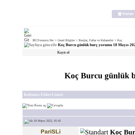
Kimler 
IRCForumcu.Net
>
Genel Bilgiler
>
Burçlar, Fallar ve Kehanetler
>
Koç
Koç Burcu günlük burç yorumu 18 Mayıs 20
Kayıt ol
Koç Burcu günlük 
Kullanıcı Etiket Listesi
18 Mayıs 2022, 05:45
PariSLi
Koç Bur