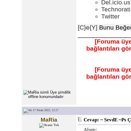
Del.icio.us
Technorati
Twitter
[C}e{Y]
Bunu Beğen
_______________
[Foruma üye
bağlantıları g
[Foruma üye
bağlantıları g
17 Nisan 2022, 12:27
MaRia
Cevap: ~ SevdE ~Ps Ç
Alıntı: