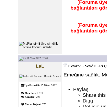
[Foruma üye
bağlantıları g
[Foruma üye
bağlantıları g
17 Nisan 2022, 12:09
LaL
Cevap: ~ SevdE ~Ps Ç
...
Emeğine sağlık. M
Üyelik tarihi:
15 Nisan 2022
Paylaş
Mesajlar:
1.840
Share this
Konular:
293
Digg
Alınan Beğeni:
753
Del.icio.us