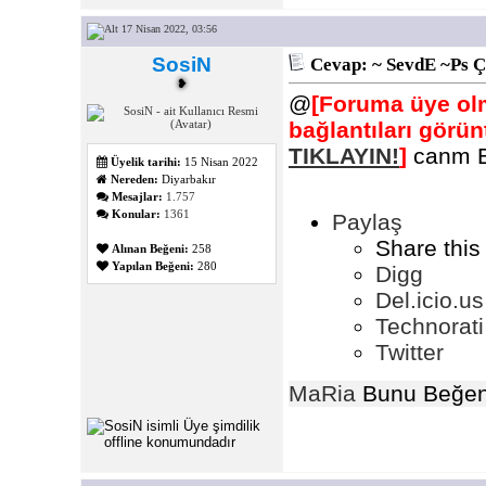
17 Nisan 2022, 03:56
SosiN
Cevap: ~ SevdE ~Ps Ç
❥
@
[Foruma üye olm
bağlantıları görü
TIKLAYIN!
]
canm El
Üyelik tarihi:
15 Nisan 2022
Nereden:
Diyarbakır
Mesajlar:
1.757
Konular:
1361
Paylaş
Share this
Alınan Beğeni:
258
Yapılan Beğeni:
280
Digg
Del.icio.us
Technorati
Twitter
MaRia
Bunu Beğen