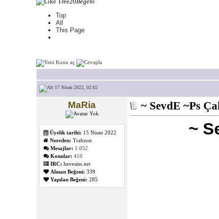
20
Beğeni
Top
All
This Page
17 Nisan 2022, 02:02
MaRia
~ SevdE ~Ps Çal
~ S
Üyelik tarihi:
15 Nisan 2022
Nereden:
Trabzon
Mesajlar:
1.052
Konular:
410
IRC:
hevesim.net
Alınan Beğeni:
339
Yapılan Beğeni:
285