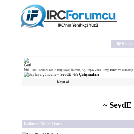
Kimler 
IRCForumcu.Net
>
Bilgisayar, İnternet, Ağ, Yapay Zeka, Uzay, Bilim ve Teknoloji
~ SevdE ~Ps Çalışmaları
Kayıt ol
~ SevdE 
Kullanıcı Etiket Listesi