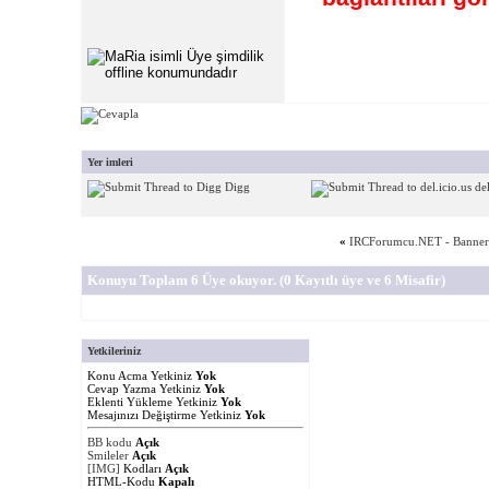
Yer imleri
Digg
del
«
IRCForumcu.NET - Banner 
Konuyu Toplam 6 Üye okuyor.
(0 Kayıtlı üye ve 6 Misafir)
Yetkileriniz
Konu Acma Yetkiniz
Yok
Cevap Yazma Yetkiniz
Yok
Eklenti Yükleme Yetkiniz
Yok
Mesajınızı Değiştirme Yetkiniz
Yok
BB kodu
Açık
Smileler
Açık
[IMG]
Kodları
Açık
HTML-Kodu
Kapalı