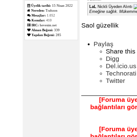
Üyelik tarihi:
15 Nisan 2022
LaL
Nickli Üyeden Alıntı
Nereden:
Trabzon
Emeğine sağlık. Mükemmel
Mesajlar:
1.052
Konular:
410
Saol güzellik
IRC:
hevesim.net
Alınan Beğeni:
339
Yapılan Beğeni:
285
Paylaş
Share this
Digg
Del.icio.us
Technorati
Twitter
_______________
[Foruma üye
bağlantıları g
[Foruma üye
bağlantıları g