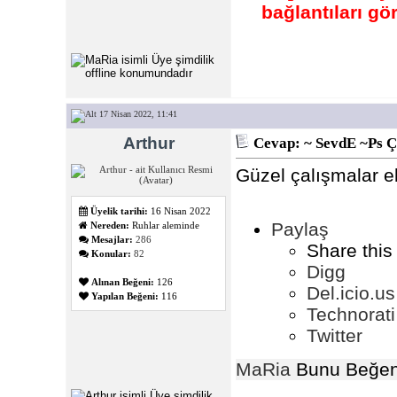
bağlantıları g
17 Nisan 2022, 11:41
Arthur
Cevap: ~ SevdE ~Ps Ç
Güzel çalışmalar el
Üyelik tarihi:
16 Nisan 2022
Paylaş
Nereden:
Ruhlar aleminde
Mesajlar:
286
Share this
Konular:
82
Digg
Alınan Beğeni:
126
Del.icio.us
Yapılan Beğeni:
116
Technorati
Twitter
MaRia
Bunu Beğen