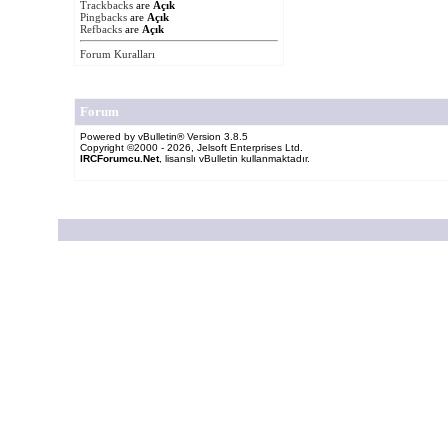
Trackbacks
are
Açık
Pingbacks
are
Açık
Refbacks
are
Açık
Forum Kuralları
Forum
Powered by vBulletin® Version 3.8.5
Copyright ©2000 - 2026, Jelsoft Enterprises Ltd.
IRCForumcu.Net
, lisanslı vBulletin kullanmaktadır.