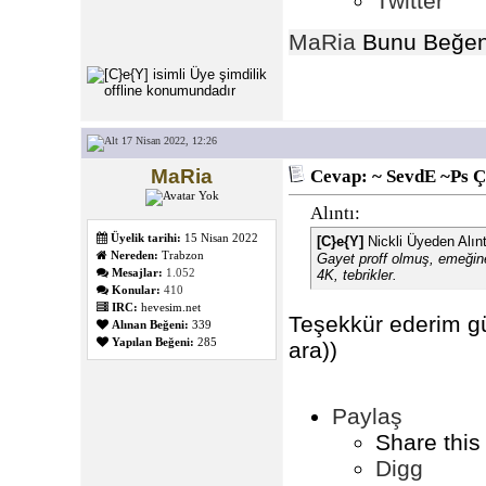
Twitter
MaRia
Bunu Beğen
17 Nisan 2022, 12:26
MaRia
Cevap: ~ SevdE ~Ps Ç
Alıntı:
Üyelik tarihi:
15 Nisan 2022
[C}e{Y]
Nickli Üyeden Alın
Nereden:
Trabzon
Gayet proff olmuş, emeğine 
Mesajlar:
1.052
4K, tebrikler.
Konular:
410
IRC:
hevesim.net
Teşekkür ederim gü
Alınan Beğeni:
339
Yapılan Beğeni:
285
ara
))
Paylaş
Share this
Digg