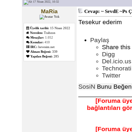
17 Nisan 2022, 10:32
MaRia
Cevap: ~ SevdE ~Ps Ç
Tesekur ederim
Üyelik tarihi:
15 Nisan 2022
Nereden:
Trabzon
Mesajlar:
1.052
Paylaş
Konular:
410
Share this
IRC:
hevesim.net
Alınan Beğeni:
339
Digg
Yapılan Beğeni:
285
Del.icio.us
Technorati
Twitter
SosiN
Bunu Beğend
_______________
[Foruma üye
bağlantıları g
[Foruma üye