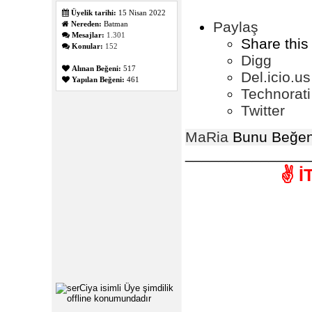
Üyelik tarihi:
15 Nisan 2022
Paylaş
Nereden:
Batman
Mesajlar:
1.301
Share this
Konular:
152
Digg
Alınan Beğeni:
517
Del.icio.us
Yapılan Beğeni:
461
Technorati
Twitter
MaRia
Bunu Beğen
_______________
✌️ 