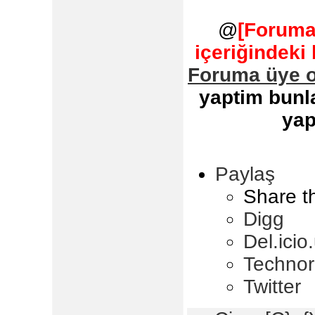
@
[Foruma
içeriğindeki
Foruma üye o
yaptim bunla
yap
Paylaş
Share t
Digg
Del.icio
Technor
Twitter