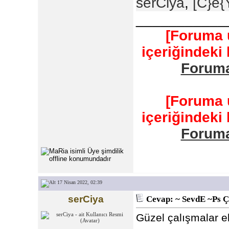
serCiya
,
[C}e{
___________
[Foruma 
içeriğindeki
Foruma
[Foruma 
içeriğindeki
Foruma
17 Nisan 2022, 02:39
serCiya
Cevap: ~ SevdE ~Ps Ç
Güzel çalışmalar el