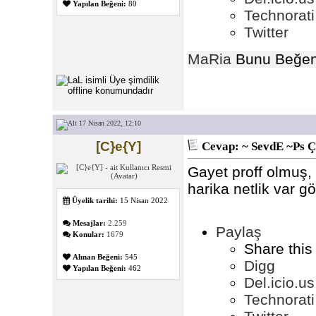
Yapılan Beğeni:
80
Technorati
Twitter
MaRia
Bunu Beğen
17 Nisan 2022, 12:10
[C}e{Y]
Cevap: ~ SevdE ~Ps Ç
Gayet proff olmuş,
harika netlik var gö
Üyelik tarihi:
15 Nisan 2022
Mesajlar:
2.259
Paylaş
Konular:
1679
Share this
Alınan Beğeni:
545
Digg
Yapılan Beğeni:
462
Del.icio.us
Technorati