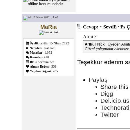
17 Nisan 2022, 11:48
MaRia
Cevap: ~ SevdE ~Ps Ç
Alıntı:
Üyelik tarihi:
15 Nisan 2022
Arthur
Nickli Üyeden Alınt
Nereden:
Trabzon
Güzel çalışmalar ellerinize
Mesajlar:
1.052
Konular:
410
Teşekkür ederim s
IRC:
hevesim.net
Alınan Beğeni:
339
Yapılan Beğeni:
285
Paylaş
Share this
Digg
Del.icio.us
Technorati
Twitter
_______________