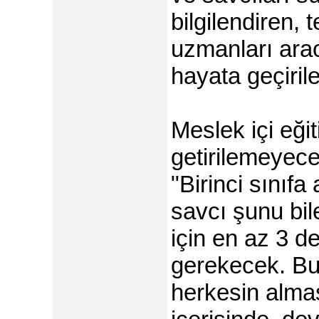
bilgilendiren, 
uzmanları arac
hayata geçirile
Meslek içi eği
getirilemeyece
"Birinci sınıf
savcı şunu bil
için en az 3 d
gerekecek. Bu,
herkesin almas