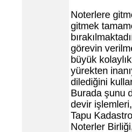
Noterlere gitm
gitmek tamame
bırakılmaktadı
görevin verilm
büyük kolaylık
yürekten inanı
dilediğini kul
Burada şunu d
devir işlemleri
Tapu Kadastro
Noterler Birliğ