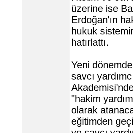
üzerine ise 
Erdoğan'ın hak
hukuk sistemin
hatırlattı.
Yeni dönemde 
savcı yardımcı
Akademisi'nde
"hakim yardımc
olarak atanacak
eğitimden geç
ve savcı yardı