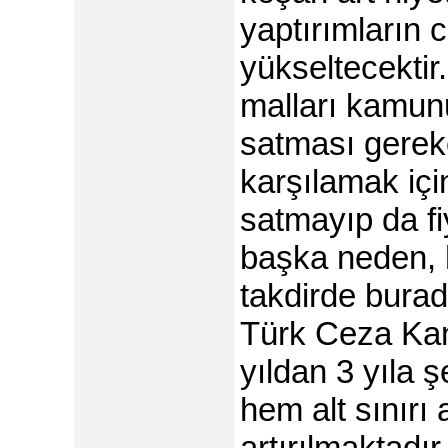
yaptırımların 
yükseltecektir.
malları kamunu
satması gereke
karşılamak içi
satmayıp da f
başka neden, 
takdirde bura
Türk Ceza Kan
yıldan 3 yıla 
hem alt sınırı 
artırılmaktadır.