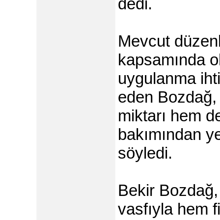
dedi.
Mevcut düzenl
kapsamında old
uygulanma ihti
eden Bozdağ,
miktarı hem d
bakımından yen
söyledi.
Bekir Bozdağ,
vasfıyla hem f