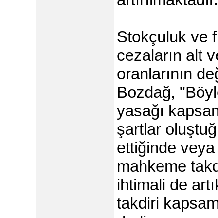
Stokçuluk ve f
cezaların alt v
oranlarının değ
Bozdağ, "Böyle
yasağı kapsamı
şartlar oluştu
ettiğinde vey
mahkeme takdi
ihtimali de ar
takdiri kapsa