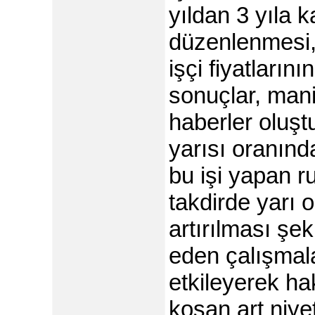
yıldan 3 yıla 
düzenlenmesi, 
işçi fiyatların
sonuçlar, mani
haberler oluşt
yarısı oranında
bu işi yapan ru
takdirde yarı
artırılması şe
eden çalışmala
etkileyerek h
koşan art niyet