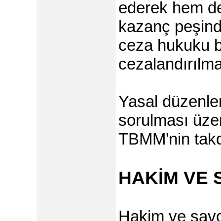
ederek hem de
kazanç peşinde
ceza hukuku b
cezalandırılma
Yasal düzenle
sorulması üze
TBMM'nin takdi
HAKİM VE 
Hakim ve savcı