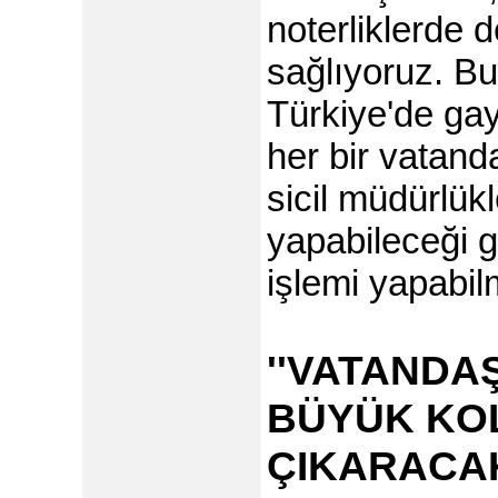
noterliklerde 
sağlıyoruz. B
Türkiye'de ga
her bir vatand
sicil müdürlük
yapabileceği g
işlemi yapabi
''VATANDA
BÜYÜK KO
ÇIKARACA