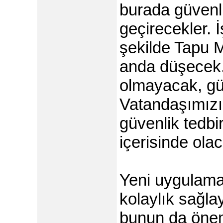
burada güvenli
geçirecekler. 
şekilde Tapu 
anda düşecek. 
olmayacak, güv
Vatandaşımızı
güvenlik tedbi
içerisinde olac
Yeni uygulama
kolaylık sağl
bunun da önem