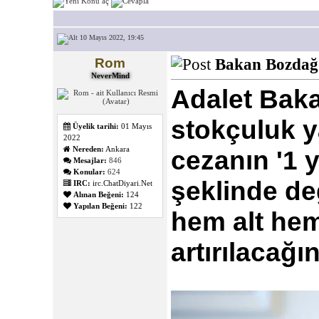
10 Mayıs 2022, 19:45
Rom
Bakan Bozdağ a
NeverMind
Adalet Baka
stokçuluk y
Üyelik tarihi:
01 Mayıs
2022
Nereden:
Ankara
cezanın '1 y
Mesajlar:
846
Konular:
624
şeklinde değ
IRC:
irc.ChatDiyari.Net
Alınan Beğeni:
124
Yapılan Beğeni:
122
hem alt hem
artırılacağı