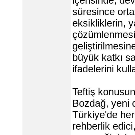
içerisinde, d
süresince orta
eksikliklerin, 
çözümlenmesin
geliştirilmesin
büyük katkı sa
ifadelerini kull
Teftiş konusu
Bozdağ, yeni 
Türkiye'de her 
rehberlik edici,