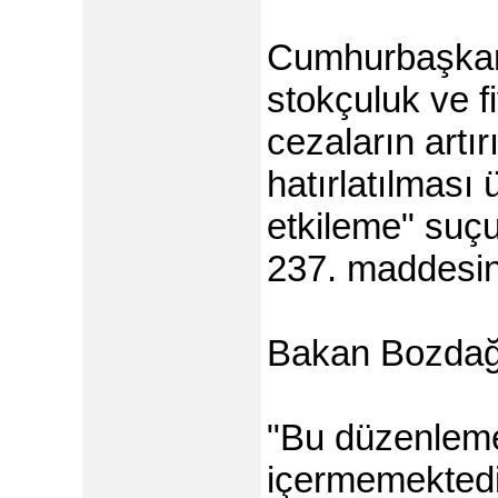
Cumhurbaşkan
stokçuluk ve f
cezaların artırı
hatırlatılması 
etkileme" suç
237. maddesind
Bakan Bozdağ,
"Bu düzenleme,
içermemektedi