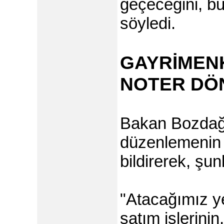
geçeceğini, bu
söyledi.
GAYRİMENK
NOTER DÖ
Bakan Bozdağ, n
düzenlemenin 
bildirerek, şun
"Atacağımız y
satım işlerinin