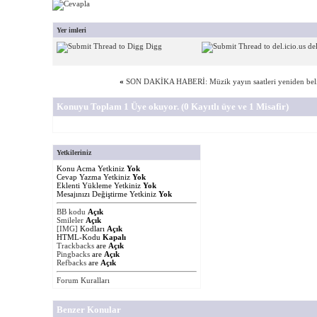
Yer imleri
Digg
del
«
SON DAKİKA HABERİ: Müzik yayın saatleri yeniden beli
Konuyu Toplam 1 Üye okuyor.
(0 Kayıtlı üye ve 1 Misafir)
Yetkileriniz
Konu Acma Yetkiniz
Yok
Cevap Yazma Yetkiniz
Yok
Eklenti Yükleme Yetkiniz
Yok
Mesajınızı Değiştirme Yetkiniz
Yok
BB kodu
Açık
Smileler
Açık
[IMG]
Kodları
Açık
HTML-Kodu
Kapalı
Trackbacks
are
Açık
Pingbacks
are
Açık
Refbacks
are
Açık
Forum Kuralları
Benzer Konular