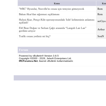
Konu
Kon
''WRC'' Hyundai, Neuville'in cezası için temyize gitmeyecek
Rom
Bakan Akar'dan sığınmacı açıklaması
Rom
Hulusi Akar, Pençe-Kilit operasyonundaki 'kilit' kelimesinin anlamını
serCiya
açıkladı!
Elif Buse Doğan ve Serkan Çağrı arasında “Langıdı Lan Lan”
Arthur
gerilimi artıyor
Trafik cezası yediniz mi hiç?
SosiN
Forum
Powered by vBulletin® Version 3.8.5
Copyright ©2000 - 2026, Jelsoft Enterprises Ltd.
IRCForumcu.Net
, lisanslı vBulletin kullanmaktadır.