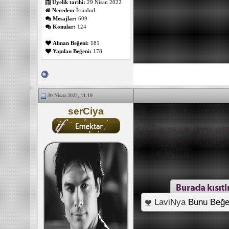
Üyelik tarihi:
29 Nisan 2022
Nereden:
İstanbul
Mesajlar:
609
Konular:
124
Alınan Beğeni:
181
Yapılan Beğeni:
178
30 Nisan 2022, 11:19
serCiya
Cevap: Şu Anda Aklını
@
[Foruma üye olm
bağlantıları görü
TIKLAYIN!
]
LaviNya
Bunu Beğe
_______________