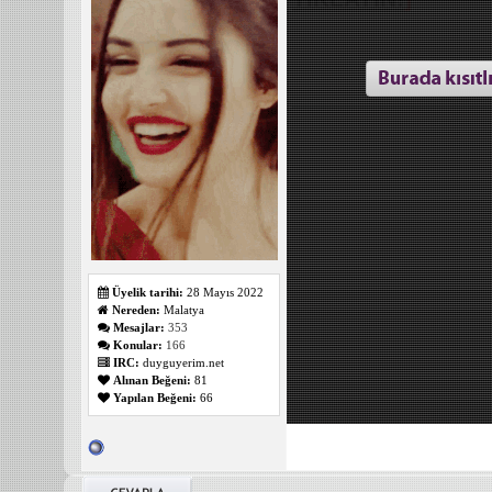
_______________
Üyelik tarihi:
28 Mayıs 2022
Nereden:
Malatya
Mesajlar:
353
Konular:
166
IRC:
duyguyerim.net
Alınan Beğeni:
81
Yapılan Beğeni:
66