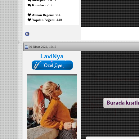
Konular:
207
Alınan Beğeni:
364
Yapılan Beğeni:
440
30 Nisan 2022, 15:15
LaviNya
Cevap: Şu Anda Aklını
Alıntı:
Mia
Nickli Üyeden Alıntı
@
[Foruma üye olmadığını
Foruma üye olmak için T
@
[Foruma üye olm
bağlantıları görü
TIKLAYIN!
]
🌹