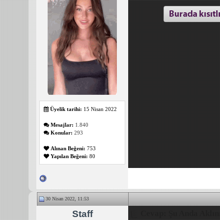
Üyelik tarihi:
15 Nisan 2022
Mesajlar:
1.840
Konular:
293
Alınan Beğeni:
753
Yapılan Beğeni:
80
30 Nisan 2022, 11:53
Staff
Cevap: Şu Anda Aklını