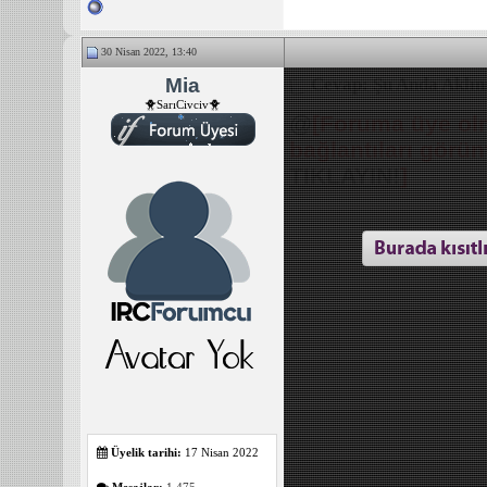
30 Nisan 2022, 13:40
Mia
Cevap: Şu Anda Aklını
🐥SarıCivciv🐥
@
[Foruma üye olm
bağlantıları görü
TIKLAYIN!
]
Üyelik tarihi:
17 Nisan 2022
Mesajlar:
1.475