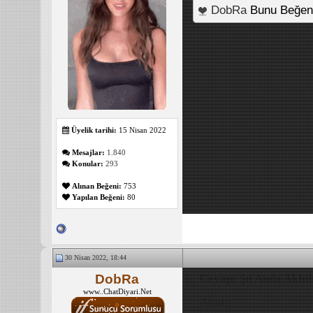
DobRa
Bunu Beğen
Üyelik tarihi:
15 Nisan 2022
Mesajlar:
1.840
Konular:
293
Alınan Beğeni:
753
Yapılan Beğeni:
80
30 Nisan 2022, 18:44
DobRa
Cevap: Şu Anda Aklını
www..ChatDiyari.Net
Alıntı: