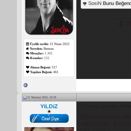
SosiN
Bunu Beğend
_______________
✌️ 
Üyelik tarihi:
15 Nisan 2022
Nereden:
Batman
Mesajlar:
1.301
Konular:
152
Alınan Beğeni:
517
Yapılan Beğeni:
461
21 Temmuz 2022, 10:39
YiLDiZ
Cevap: Şu Anda Aklını
★
@
[Foruma üye olm
bağlantıları görü
TIKLAYIN!
]