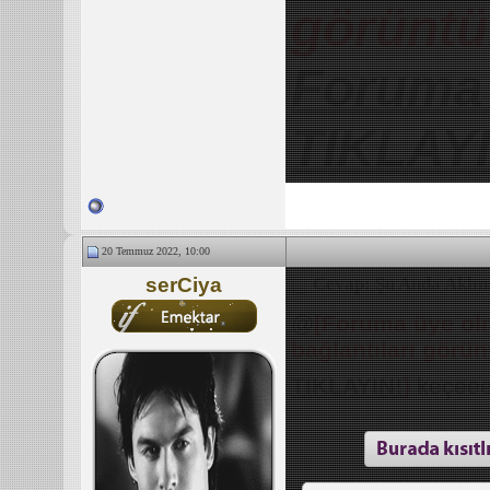
görüntü
Foruma 
TIKLAYI
20 Temmuz 2022, 10:00
serCiya
Cevap: Şu Anda Aklını
@
[Foruma üye olm
bağlantıları görü
TIKLAYIN!
]
keçee