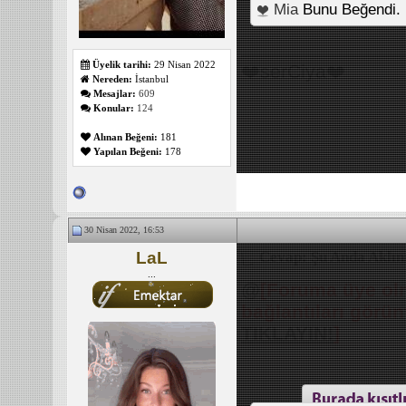
Mia
Bunu Beğendi.
_______________
Üyelik tarihi:
29 Nisan 2022
❤️serCiya❤️
Nereden:
İstanbul
Mesajlar:
609
Konular:
124
Alınan Beğeni:
181
Yapılan Beğeni:
178
30 Nisan 2022, 16:53
LaL
Cevap: Şu Anda Aklını
...
@
[Foruma üye olm
bağlantıları görü
TIKLAYIN!
]