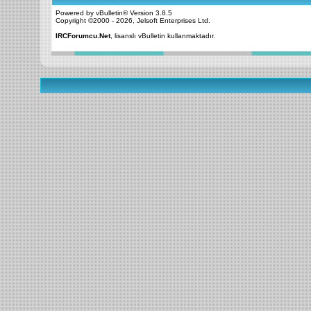
Powered by vBulletin® Version 3.8.5
Copyright ©2000 - 2026, Jelsoft Enterprises Ltd.
IRCForumcu.Net
, lisanslı vBulletin kullanmaktadır.