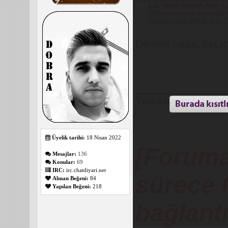
LaL
Nickli Üyeden Alıntı
@
[Foruma üye olmadığını
Foruma üye olmak için T
Demek nasıL kaLı
_______________
YaptıkLarımdan Piş
Üyelik tarihi:
18 Nisan 2022
[Foruma
Mesajlar:
136
Konular:
69
IRC:
irc.chatdiyari.net
sürece 
Alınan Beğeni:
84
Yapılan Beğeni:
218
bağlantı