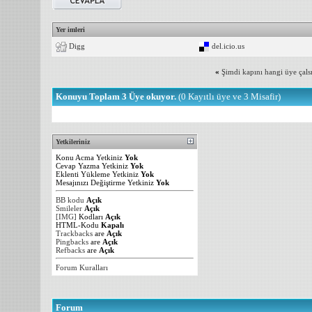
Yer imleri
Digg
del.icio.us
«
Şimdi kapını hangi üye çals
Konuyu Toplam 3 Üye okuyor.
(0 Kayıtlı üye ve 3 Misafir)
Yetkileriniz
Konu Acma Yetkiniz
Yok
Cevap Yazma Yetkiniz
Yok
Eklenti Yükleme Yetkiniz
Yok
Mesajınızı Değiştirme Yetkiniz
Yok
BB kodu
Açık
Smileler
Açık
[IMG]
Kodları
Açık
HTML-Kodu
Kapalı
Trackbacks
are
Açık
Pingbacks
are
Açık
Refbacks
are
Açık
Forum Kuralları
Forum