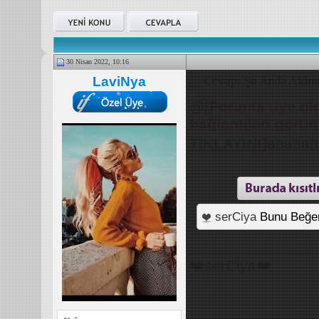
30 Nisan 2022, 10:16
LaviNya
Cevap: Şu Anda Aklını
@
[Foruma üye olm
bağlantıları görü
TIKLAYIN!
]
aaaaaa
serCiya
Bunu Beğen
_______________
❤️serCiya❤️