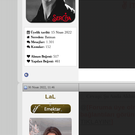
✌️ 
Üyelik tarihi:
15 Nisan 2022
Nereden:
Batman
Mesajlar:
1.301
Konular:
152
Alınan Beğeni:
517
Yapılan Beğeni:
461
30 Nisan 2022, 11:46
LaL
Cevap: Şu Anda Aklını
...
@
[Foruma üye olm
bağlantıları görü
TIKLAYIN!
]