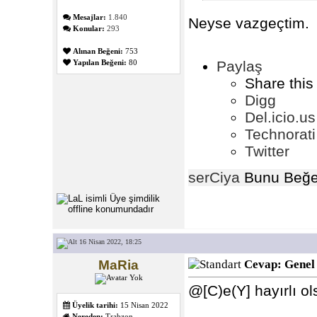
Mesajlar:
1.840
Neyse vazgeçtim.
Konular:
293
Alınan Beğeni:
753
Paylaş
Yapılan Beğeni:
80
Share this
Digg
Del.icio.us
Technorati
Twitter
serCiya
Bunu Beğe
16 Nisan 2022, 18:25
MaRia
Cevap: Genel
@[C)e(Y] hayırlı o
Üyelik tarihi:
15 Nisan 2022
Nereden:
Trabzon