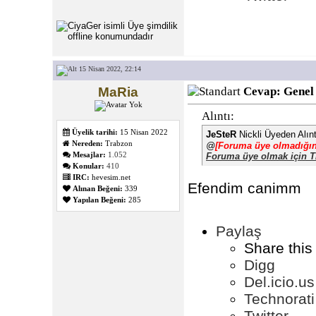
15 Nisan 2022, 22:14
MaRia
Cevap: Genel
Alıntı:
Üyelik tarihi:
15 Nisan 2022
JeSteR
Nickli Üyeden Alın
Nereden:
Trabzon
@
[Foruma üye olmadığını
Mesajlar:
1.052
Foruma üye olmak için T
Konular:
410
IRC:
hevesim.net
Efendim canimm
Alınan Beğeni:
339
Yapılan Beğeni:
285
Paylaş
Share this
Digg
Del.icio.us
Technorati
Twitter