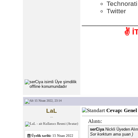
Technorati
Twitter
_______________
✌️ 
15 Nisan 2022, 23:14
LaL
Cevap: Genel
...
Alıntı:
serCiya
Nickli Üyeden Alın
Sor korktum ama şuan
)
Üyelik tarihi:
15 Nisan 2022