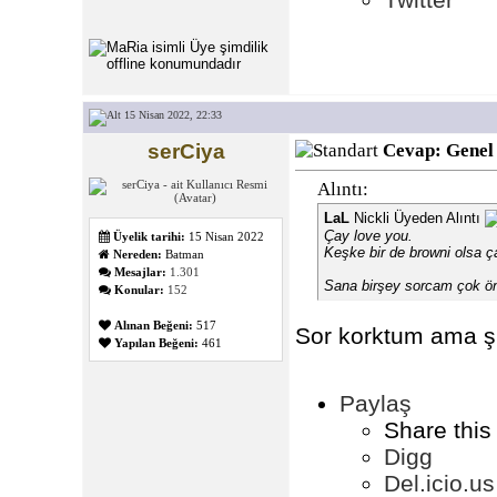
15 Nisan 2022, 22:33
serCiya
Cevap: Genel
Alıntı:
LaL
Nickli Üyeden Alıntı
Çay love you.
Üyelik tarihi:
15 Nisan 2022
Keşke bir de browni olsa ç
Nereden:
Batman
Mesajlar:
1.301
Sana birşey sorcam çok ö
Konular:
152
Alınan Beğeni:
517
Sor korktum ama 
Yapılan Beğeni:
461
Paylaş
Share this
Digg
Del.icio.us