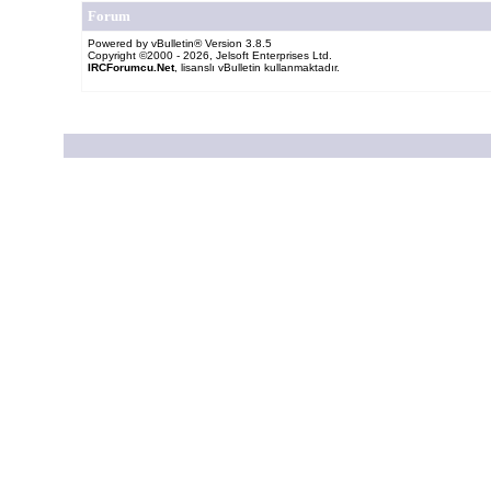
Forum
Powered by vBulletin® Version 3.8.5
Copyright ©2000 - 2026, Jelsoft Enterprises Ltd.
IRCForumcu.Net
, lisanslı vBulletin kullanmaktadır.