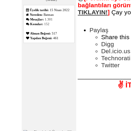
bağlantıları görü
Üyelik tarihi:
15 Nisan 2022
TIKLAYIN!
]
Çay yo
Nereden:
Batman
Mesajlar:
1.301
Konular:
152
Paylaş
Alınan Beğeni:
517
Share this
Yapılan Beğeni:
461
Digg
Del.icio.us
Technorati
Twitter
_______________
✌️ 