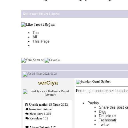
Kullanıcı Etiket Listesi
82
Beğeni
Top
All
This Page
15 Nisan 2022, 01:24
serCiya
Genel Sohbet
Forum içi sohbetlerinizi buradan 
Paylaş
Üyelik tarihi:
15 Nisan 2022
Share this post o
Nereden:
Batman
Digg
Mesajlar:
1.301
Del.icio.us
Konular:
152
Technorati
Twitter
Alınan Beğeni:
517