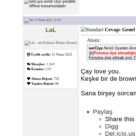
15 Nisan 2022, 21:19
LaL
Cevap: Genel
...
Alıntı:
serCiya
Nickli Üyeden Alın
@
[Foruma üye olmadığını
Üyelik tarihi:
15 Nisan 2022
Foruma üye olmak için T
Mesajlar:
1.840
Konular:
293
Çay love you.
Keşke bir de brown
Alınan Beğeni:
753
Yapılan Beğeni:
80
Sana birşey sorca
Paylaş
Share this
Digg
Del.icio.us