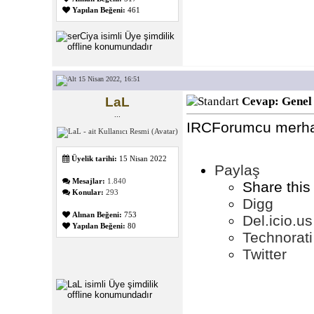
Yapılan Beğeni:
461
15 Nisan 2022, 16:51
LaL
Cevap: Genel
...
IRCForumcu merha
Üyelik tarihi:
15 Nisan 2022
Paylaş
Mesajlar:
1.840
Share this
Konular:
293
Digg
Alınan Beğeni:
753
Del.icio.us
Yapılan Beğeni:
80
Technorati
Twitter