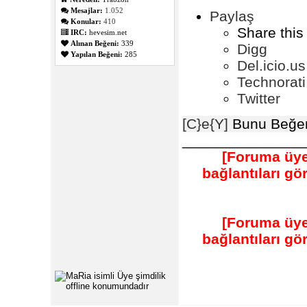
Mesajlar:
1.052
Paylaş
Konular:
410
Share this
IRC:
hevesim.net
Alınan Beğeni:
339
Digg
Yapılan Beğeni:
285
Del.icio.us
Technorati
Twitter
[C}e{Y]
Bunu Beğen
_______________
[Foruma üye
bağlantıları g
[Foruma üye
bağlantıları g