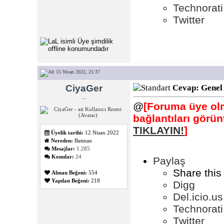
Technorati
Twitter
15 Nisan 2022, 21:37
CiyaGer
Cevap: Genel
...
@
[Foruma üye olm
bağlantıları görü
TIKLAYIN!
]
Üyelik tarihi:
12 Nisan 2022
Nereden:
Batman
Mesajlar:
1.285
Konular:
24
Paylaş
Share this
Alınan Beğeni:
554
Yapılan Beğeni:
218
Digg
Del.icio.us
Technorati
Twitter