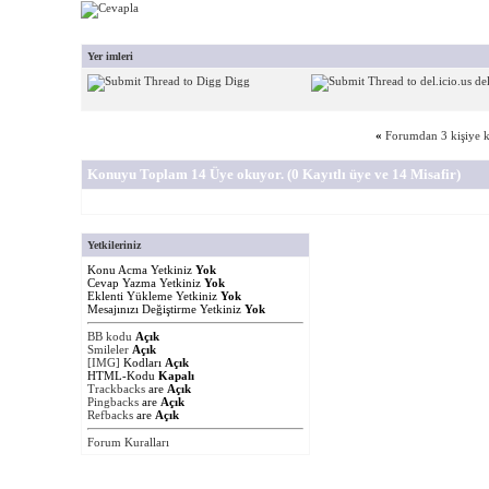
Yer imleri
Digg
del
«
Forumdan 3 kişiye k
Konuyu Toplam 14 Üye okuyor.
(0 Kayıtlı üye ve 14 Misafir)
Yetkileriniz
Konu Acma Yetkiniz
Yok
Cevap Yazma Yetkiniz
Yok
Eklenti Yükleme Yetkiniz
Yok
Mesajınızı Değiştirme Yetkiniz
Yok
BB kodu
Açık
Smileler
Açık
[IMG]
Kodları
Açık
HTML-Kodu
Kapalı
Trackbacks
are
Açık
Pingbacks
are
Açık
Refbacks
are
Açık
Forum Kuralları