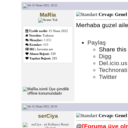
15 Nisan 2022, 16:52
MaRia
Cevap: Genel
Merhaba guzel ail
Üyelik tarihi:
15 Nisan 2022
Nereden:
Trabzon
Mesajlar:
1.052
Paylaş
Konular:
410
Share this
IRC:
hevesim.net
Alınan Beğeni:
339
Digg
Yapılan Beğeni:
285
Del.icio.us
Technorati
Twitter
15 Nisan 2022, 20:34
serCiya
Cevap: Genel
@
[Foruma üye olm