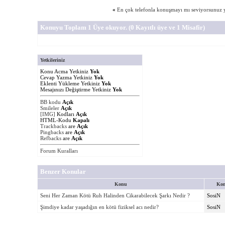
«
En çok telefonla konuşmayı mı seviyorsunuz 
Konuyu Toplam 1 Üye okuyor.
(0 Kayıtlı üye ve 1 Misafir)
Yetkileriniz
Konu Acma Yetkiniz
Yok
Cevap Yazma Yetkiniz
Yok
Eklenti Yükleme Yetkiniz
Yok
Mesajınızı Değiştirme Yetkiniz
Yok
BB kodu
Açık
Smileler
Açık
[IMG]
Kodları
Açık
HTML-Kodu
Kapalı
Trackbacks
are
Açık
Pingbacks
are
Açık
Refbacks
are
Açık
Forum Kuralları
Benzer Konular
Konu
Kon
Seni Her Zaman Kötü Ruh Halinden Cikarabilecek Şarkı Nedir ?
SosiN
Şimdiye kadar yaşadığın en kötü fiziksel acı nedir?
SosiN