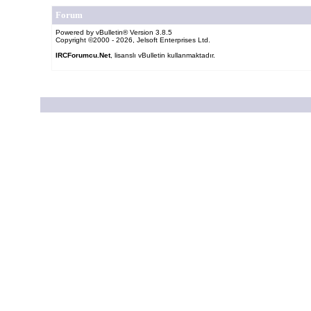
Forum
Powered by vBulletin® Version 3.8.5
Copyright ©2000 - 2026, Jelsoft Enterprises Ltd.
IRCForumcu.Net
, lisanslı vBulletin kullanmaktadır.