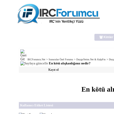
Kimler 
IRCForumcu.Net
>
Sunucular Özel Forumu
>
DuyguYerim.Net & KalpFm
>
Duyg
En kötü alışkanlığınız nedir?
Kayıt ol
En kötü al
Kullanıcı Etiket Listesi