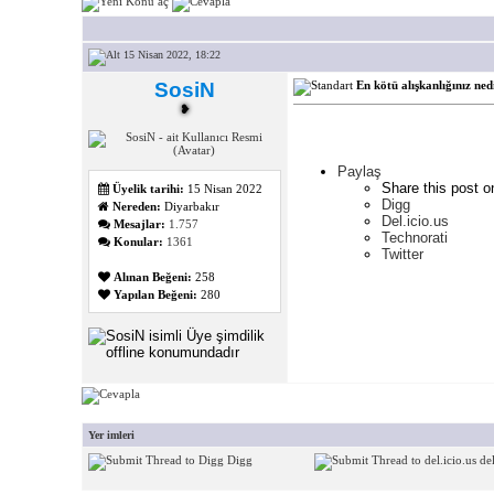
15 Nisan 2022, 18:22
SosiN
En kötü alışkanlığınız ned
❥
Paylaş
Share this post o
Üyelik tarihi:
15 Nisan 2022
Digg
Nereden:
Diyarbakır
Del.icio.us
Mesajlar:
1.757
Technorati
Konular:
1361
Twitter
Alınan Beğeni:
258
Yapılan Beğeni:
280
Yer imleri
Digg
del