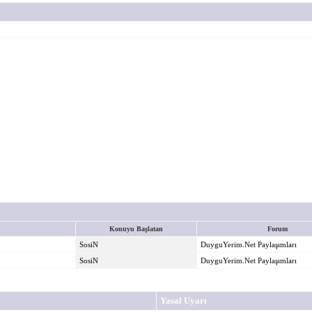
Konuyu Başlatan
Forum
SosiN
DuyguYerim.Net Paylaşımları
SosiN
DuyguYerim.Net Paylaşımları
Yasal Uyarı