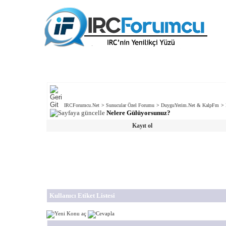
IRCForumcu.Net
>
Sunucular Özel Forumu
>
DuyguYerim.Net & KalpFm
>
Nelere Gülüyorsunuz?
Kayıt ol
Kullanıcı Etiket Listesi