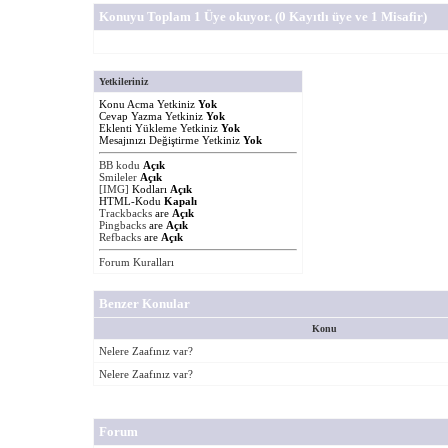
Konuyu Toplam 1 Üye okuyor.
(0 Kayıtlı üye ve 1 Misafir)
Yetkileriniz
Konu Acma Yetkiniz
Yok
Cevap Yazma Yetkiniz
Yok
Eklenti Yükleme Yetkiniz
Yok
Mesajınızı Değiştirme Yetkiniz
Yok
BB kodu
Açık
Smileler
Açık
[IMG]
Kodları
Açık
HTML-Kodu
Kapalı
Trackbacks
are
Açık
Pingbacks
are
Açık
Refbacks
are
Açık
Forum Kuralları
Benzer Konular
Konu
Nelere Zaafınız var?
Nelere Zaafınız var?
Forum