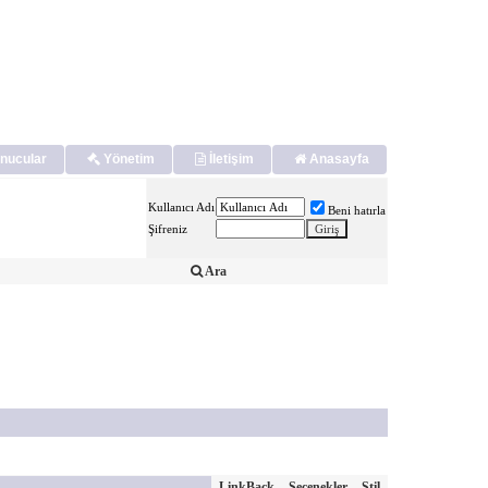
nucular
Yönetim
İletişim
Anasayfa
Kullanıcı Adı
Beni hatırla
Şifreniz
Ara
LinkBack
Seçenekler
Stil