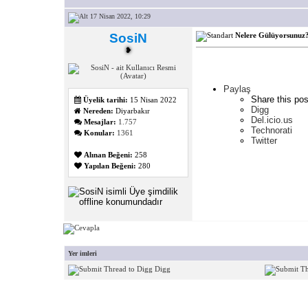
17 Nisan 2022, 10:29
SosiN
Nelere Gülüyorsunuz
❥
Paylaş
Share this pos
Üyelik tarihi:
15 Nisan 2022
Digg
Nereden:
Diyarbakır
Del.icio.us
Mesajlar:
1.757
Technorati
Konular:
1361
Twitter
Alınan Beğeni:
258
Yapılan Beğeni:
280
Yer imleri
Digg