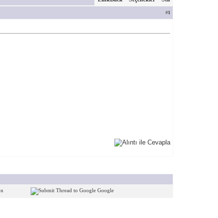
#
1
on
Google