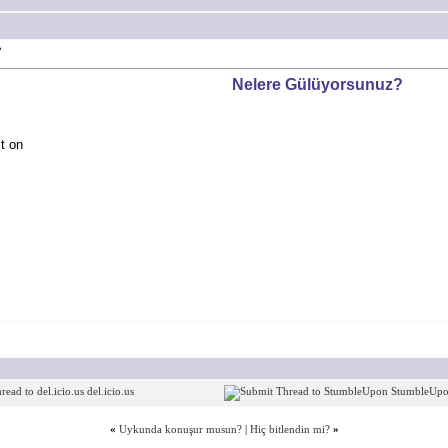
?
Nelere Gülüyorsunuz?
t on
del.icio.us
StumbleUp
«
Uykunda konuşur musun?
|
Hiç bitlendin mi?
»