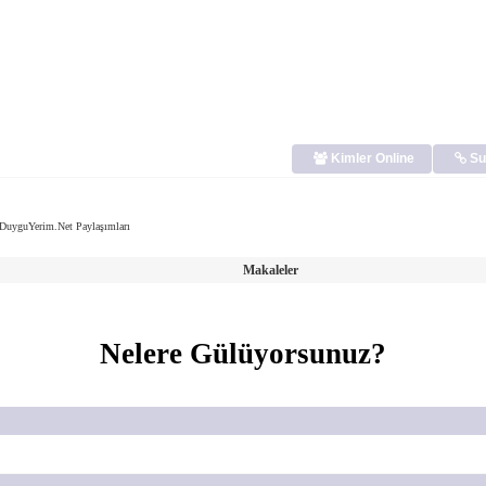
Kimler Online
Su
DuyguYerim.Net Paylaşımları
Makaleler
Nelere Gülüyorsunuz?