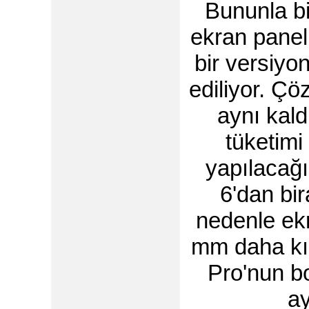
Bununla bi
ekran paneli
bir versiyo
ediliyor. Çö
aynı kald
tüketimi 
yapılacağı 
6'dan bi
nedenle ek
mm daha kıs
Pro'nun b
ay