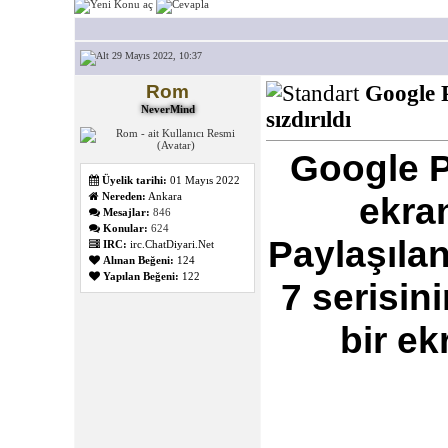
29 Mayıs 2022, 10:37
Rom
Google P
NeverMind
sızdırıldı
Google P
Üyelik tarihi:
01 Mayıs 2022
Nereden:
Ankara
ekran
Mesajlar:
846
Konular:
624
Paylaşılan
IRC:
irc.ChatDiyari.Net
Alınan Beğeni:
124
Yapılan Beğeni:
122
7 serisin
bir ek