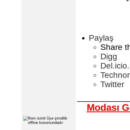
Paylaş
Share t
Digg
Del.icio
Technor
Twitter
___________
Modası Ge