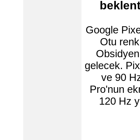
beklent
Google Pixe
Otu renkl
Obsidyen,
gelecek. Pi
ve 90 Hz
Pro'nun ek
120 Hz y