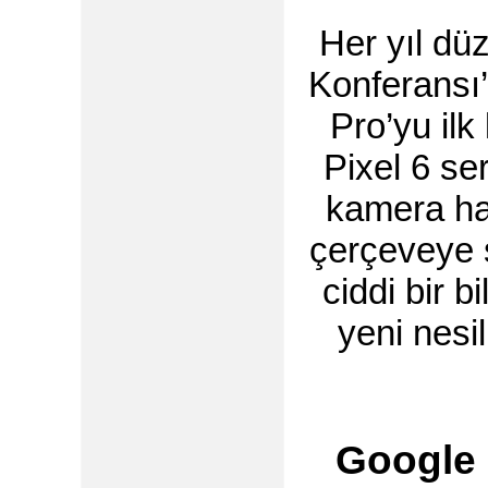
Her yıl dü
Konferansı’
Pro’yu ilk
Pixel 6 se
kamera ha
çerçeveye 
ciddi bir 
yeni nesil
Google P