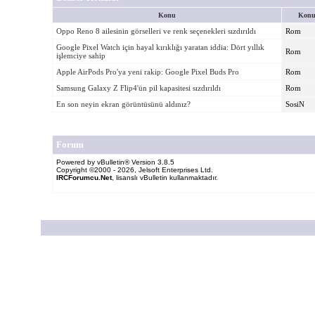
Konu
Konu
Oppo Reno 8 ailesinin görselleri ve renk seçenekleri sızdırıldı
Rom
Google Pixel Watch için hayal kırıklığı yaratan iddia: Dört yıllık
Rom
işlemciye sahip
Apple AirPods Pro'ya yeni rakip: Google Pixel Buds Pro
Rom
Samsung Galaxy Z Flip4'ün pil kapasitesi sızdırıldı
Rom
En son neyin ekran görüntüsünü aldınız?
SosiN
Forum
Powered by vBulletin® Version 3.8.5
Copyright ©2000 - 2026, Jelsoft Enterprises Ltd.
IRCForumcu.Net
, lisanslı vBulletin kullanmaktadır.