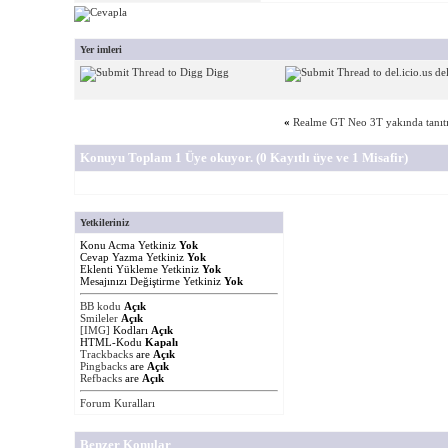
Yer imleri
Digg
del
«
Realme GT Neo 3T yakında tanıtı
Konuyu Toplam 1 Üye okuyor.
(0 Kayıtlı üye ve 1 Misafir)
Yetkileriniz
Konu Acma Yetkiniz
Yok
Cevap Yazma Yetkiniz
Yok
Eklenti Yükleme Yetkiniz
Yok
Mesajınızı Değiştirme Yetkiniz
Yok
BB kodu
Açık
Smileler
Açık
[IMG]
Kodları
Açık
HTML-Kodu
Kapalı
Trackbacks
are
Açık
Pingbacks
are
Açık
Refbacks
are
Açık
Forum Kuralları
Benzer Konular