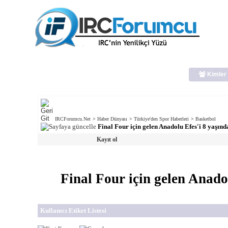
Kimler 
IRCForumcu.Net
>
Haber Dünyası
>
Türkiye'den Spor Haberleri
>
Basketbol
Final Four için gelen Anadolu Efes'i 8 yaşında
Kayıt ol
Final Four için gelen Anadol
Kullanıcı Etiket Listesi