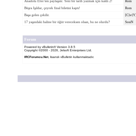
Anadolu Efes’ten paylaşım: Yeni bir tarih yazmak için kaldı 2!
Rom
Büşra Işıldar, çeyrek final biletini kaptı!
Rom
Başa gelen çekilir.
[C}e{Y
17 yaşındaki haline bir öğüt vereceksen olsan, bu ne olurdu?
SosiN
Forum
Powered by vBulletin® Version 3.8.5
Copyright ©2000 - 2026, Jelsoft Enterprises Ltd.
IRCForumcu.Net
, lisanslı vBulletin kullanmaktadır.