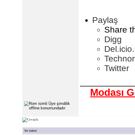
Paylaş
Share t
Digg
Del.icio
Technor
Twitter
___________
Modası Ge
Yer imleri