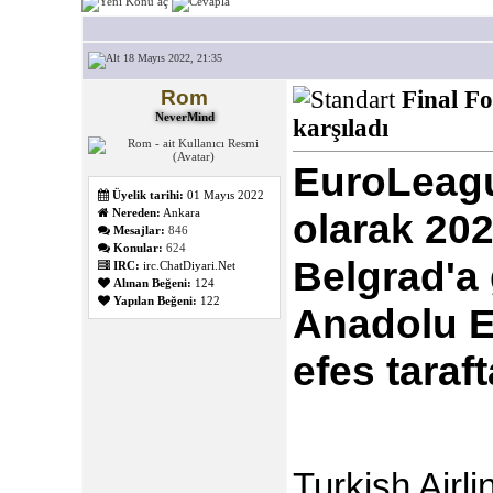
18 Mayıs 2022, 21:35
Rom
Final Fo
NeverMind
karşıladı
EuroLeagu
Üyelik tarihi:
01 Mayıs 2022
Nereden:
Ankara
olarak 202
Mesajlar:
846
Konular:
624
Belgrad'a 
IRC:
irc.ChatDiyari.Net
Alınan Beğeni:
124
Yapılan Beğeni:
122
Anadolu E
efes taraft
Turkish Airl