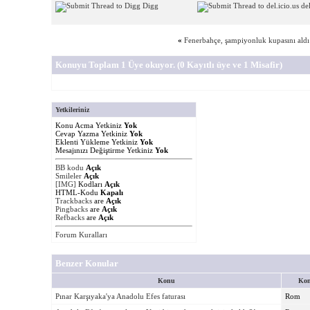
Digg
del
«
Fenerbahçe, şampiyonluk kupasını aldı
Konuyu Toplam 1 Üye okuyor.
(0 Kayıtlı üye ve 1 Misafir)
Yetkileriniz
Konu Acma Yetkiniz
Yok
Cevap Yazma Yetkiniz
Yok
Eklenti Yükleme Yetkiniz
Yok
Mesajınızı Değiştirme Yetkiniz
Yok
BB kodu
Açık
Smileler
Açık
[IMG]
Kodları
Açık
HTML-Kodu
Kapalı
Trackbacks
are
Açık
Pingbacks
are
Açık
Refbacks
are
Açık
Forum Kuralları
Benzer Konular
Konu
Kon
Pınar Karşıyaka'ya Anadolu Efes faturası
Rom