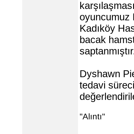
karşılaşmas
oyuncumuz D
Kadıköy Has
bacak hamstr
saptanmıştır
Dyshawn Pier
tedavi sürec
değerlendiril
''Alıntı''