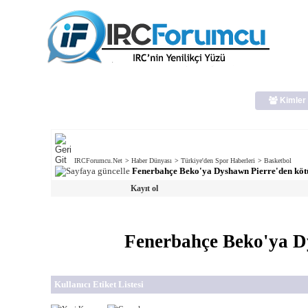
Kimler 
IRCForumcu.Net
>
Haber Dünyası
>
Türkiye'den Spor Haberleri
>
Basketbol
Fenerbahçe Beko'ya Dyshawn Pierre'den köt
Kayıt ol
Fenerbahçe Beko'ya D
Kullanıcı Etiket Listesi