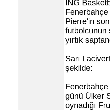
ING Basketbo
Fenerbahçe
Pierre'in so
futbolcunun
yırtık saptan
Sarı Laciver
şekilde:
Fenerbahçe 
günü Ülker S
oynadığı Fru