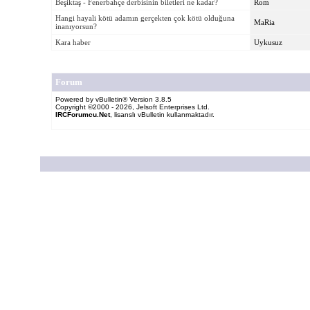
Beşiktaş - Fenerbahçe derbisinin biletleri ne kadar?
Rom
Hangi hayali kötü adamın gerçekten çok kötü olduğuna
MaRia
inanıyorsun?
Kara haber
Uykusuz
Forum
Powered by vBulletin® Version 3.8.5
Copyright ©2000 - 2026, Jelsoft Enterprises Ltd.
IRCForumcu.Net
, lisanslı vBulletin kullanmaktadır.