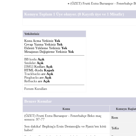
«
(ÖZET) Frutti Extra Bursaspor - Fenerbahçe 
Konuyu Toplam 1 Üye okuyor.
(0 Kayıtlı üye ve 1 Misafir)
Yetkileriniz
Konu Acma Yetkiniz
Yok
Cevap Yazma Yetkiniz
Yok
Eklenti Yükleme Yetkiniz
Yok
Mesajınızı Değiştirme Yetkiniz
Yok
BB kodu
Açık
Smileler
Açık
[IMG]
Kodları
Açık
HTML-Kodu
Kapalı
Trackbacks
are
Açık
Pingbacks
are
Açık
Refbacks
are
Açık
Forum Kuralları
Benzer Konular
Konu
Konuyu Başla
(ÖZET) Frutti Extra Bursaspor - Fenerbahçe Beko maç
Rom
sonucu: 97-77
Son dakika! Beşiktaş'a Ersin Destanoğlu ve Pjanic'ten kötü
TeKo
haber!