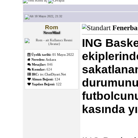
18 Mayıs 2022, 21:32
Rom
Fenerba
NeverMind
ING Baske
ekiplerin
Üyelik tarihi:
01 Mayıs 2022
Nereden:
Ankara
Mesajlar:
846
sakatlana
Konular:
624
IRC:
irc.ChatDiyari.Net
durumunu p
Alınan Beğeni:
124
Yapılan Beğeni:
122
futbolcun
kasında yı