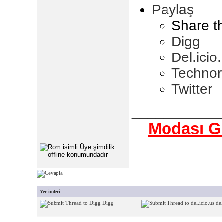
Paylaş
Share t
Digg
Del.icio
Technor
Twitter
___________
Modası Ge
Yer imleri
Digg
del