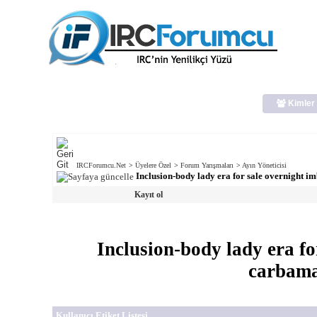
Kimler 
IRCForumcu.Net
>
Üyelere Özel
>
Forum Yarışmaları
>
Ayın Yöneticisi
Inclusion-body lady era for sale overnight i
Kayıt ol
Inclusion-body lady era f
carbamaz
Kullanıcı Etiket Listesi