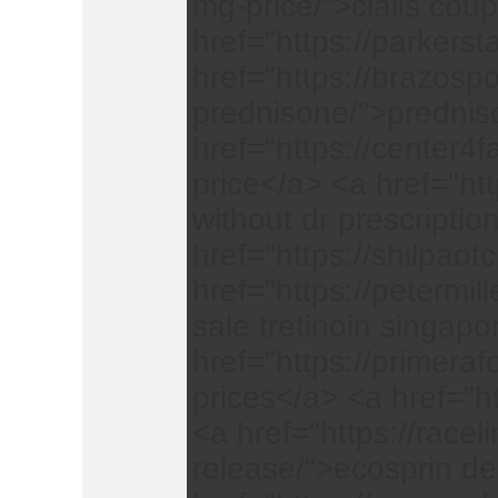
mg-price/">cialis cou
href="https://parkerst
href="https://brazospo
prednisone/">predni
href="https://center4f
price</a> <a href="htt
without dr prescriptio
href="https://shilpao
href="https://petermill
sale tretinoin singapo
href="https://primeraf
prices</a> <a href="ht
<a href="https://race
release/">ecosprin de