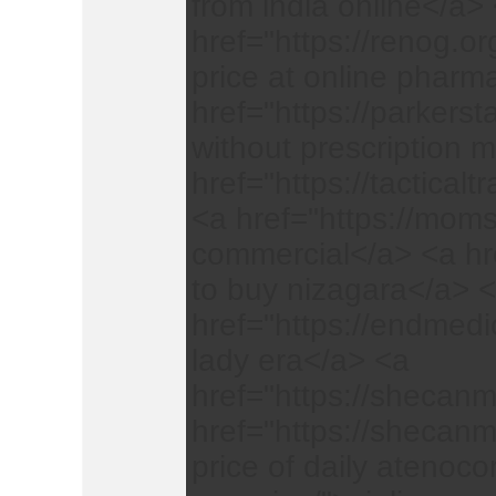
from india online</a>
href="https://renog.
price at online pharm
href="https://parker
without prescription 
href="https://tactical
<a href="https://mom
commercial</a> <a hr
to buy nizagara</a> 
href="https://endmedi
lady era</a> <a
href="https://shecan
href="https://shecan
price of daily atenoco