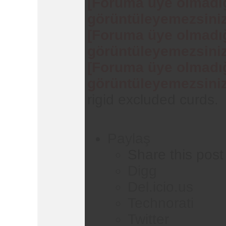
[Foruma üye olmadığı
görüntüleyemezsini
[Foruma üye olmadığı
görüntüleyemezsini
[Foruma üye olmadığı
görüntüleyemezsini
rigid excluded curds.
Paylaş
Share this post
Digg
Del.icio.us
Technorati
Twitter