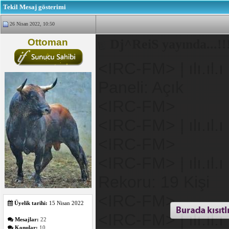
Tekil Mesaj gösterimi
26 Nisan 2022, 10:50
Ottoman
Dj^ReiS yayında...!!
<IRC-FM> | ılı.ıl.
Paneli: Açık
<IRC-FM>
<IRC-FM> | ılı.ıl.ı
<IRC-FM>
<IRC-FM> | ılı.ıl.ı 
Rekoru: 19 Kişi
<IRC-FM>
Üyelik tarihi:
15 Nisan 2022
<IRC-FM> | ılı.ıl.ı
Mesajlar:
22
Konular:
10