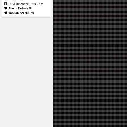
olmadığınız süre
IRC:
İrc.SohbetLisin.Com
Alınan Beğeni:
8
görüntüleyemezs
Yapılan Beğeni:
26
TIKLAYIN!
]
<IRC-FM>
<IRC-FM> | ılı.ıl.ı
olmadığınız süre
görüntüleyemezs
TIKLAYIN!
]
<IRC-FM>
<IRC-FM> | ılı.ıl.ı
!Armagan - !Link -