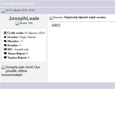
Tekil Mesaj gösterimi
01 Ağustos 2024, 18:56
JosephLeale
Àãğåãàòîğ ãîğÿùèõ òóğîâ tourhot
, 15822
Üyelik tarihi:
01 Ağustos 2024
Nereden:
Virgin Islands
Mesajlar:
73
Konular:
0
IRC:
JosephLeale
Alınan Beğeni:
0
Yapılan Beğeni:
0