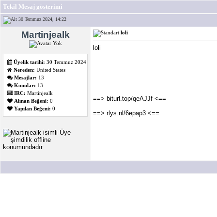
Tekil Mesaj gösterimi
30 Temmuz 2024, 14:22
Martinjealk
loli
loli
Üyelik tarihi:
30 Temmuz 2024
Nereden:
United States
Mesajlar:
13
Konular:
13
IRC:
Martinjealk
==> biturl.top/qeAJJf <==
Alınan Beğeni:
0
Yapılan Beğeni:
0
==> rlys.nl/6epap3 <==