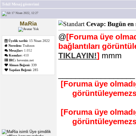
Tekil Mesaj gösterimi
17 Nisan 2022, 12:27
MaRia
Cevap: Bugün en 
@
[Foruma üye olmadı
Üyelik tarihi:
15 Nisan 2022
bağlantıları görüntü
Nereden:
Trabzon
Mesajlar:
1.052
TIKLAYIN!
]
mmm
Konular:
410
IRC:
hevesim.net
Alınan Beğeni:
339
Yapılan Beğeni:
285
__________________
[Foruma üye olmadığı
görüntüleyemezs
[Foruma üye olmadığı
görüntüleyemezs