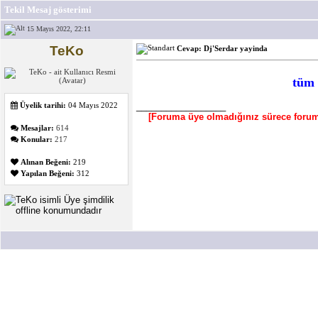
Tekil Mesaj gösterimi
15 Mayıs 2022, 22:11
TeKo
Cevap: Dj'Serdar yayinda
tüm 
Üyelik tarihi:
04 Mayıs 2022
__________________
[Foruma üye olmadığınız sürece forum 
Mesajlar:
614
Konular:
217
Alınan Beğeni:
219
Yapılan Beğeni:
312