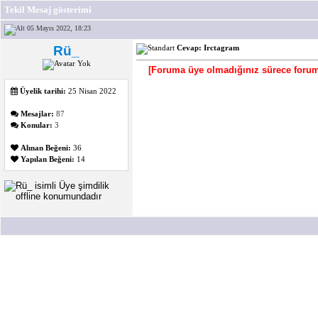
Tekil Mesaj gösterimi
05 Mayıs 2022, 18:23
Rü_
Cevap: Irctagram
[Foruma üye olmadığınız sürece forum 
Üyelik tarihi:
25 Nisan 2022
Mesajlar:
87
Konular:
3
Alınan Beğeni:
36
Yapılan Beğeni:
14