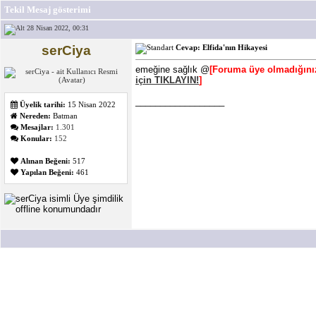
Tekil Mesaj gösterimi
28 Nisan 2022, 00:31
serCiya
Cevap: Elfida'nın Hikayesi
emeğine sağlık @
[Foruma üye olmadığınız
için TIKLAYIN!
]
__________________
Üyelik tarihi:
15 Nisan 2022
Nereden:
Batman
Mesajlar:
1.301
Konular:
152
Alınan Beğeni:
517
Yapılan Beğeni:
461