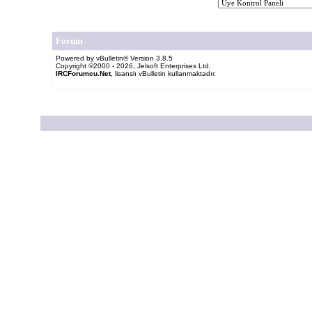
Forum
Powered by vBulletin® Version 3.8.5
Copyright ©2000 - 2026, Jelsoft Enterprises Ltd.
IRCForumcu.Net
, lisanslı vBulletin kullanmaktadır.